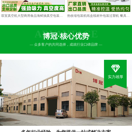
双室真空机大型商用食品海鲜抽真空包装机双仓凹槽熟食打包封口机
热收缩包装机纸盒线材外包装过塑机 餐具包膜塑封热缩膜热封机
ADVANTAGE
博冠·核心优势
— 众多客户的共同选择，成就行业口碑品牌 —
实力雄厚