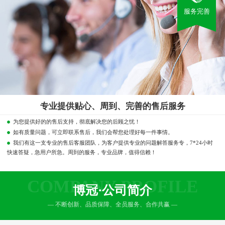
服务完善
专业提供贴心、周到、完善的售后服务
为您提供好的的售后支持，彻底解决您的后顾之忧！
如有质量问题，可立即联系售后，我们会帮您处理好每一件事情。
我们有这一支专业的售后客服团队，为客户提供专业的问题解答服务专，7*24小时
快速答疑，急用户所急。周到的服务，专业品牌，值得信赖！
COMPANY PROFILE
博冠·公司简介
— 不断创新、品质保障、全员服务、合作共赢 —