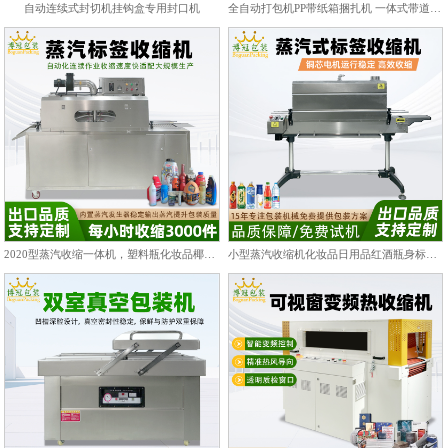
自动连续式封切机挂钩盒专用封口机
全自动打包机PP带纸箱捆扎机 一体式带道设计自动上带穿带
2020型蒸汽收缩一体机，塑料瓶化妆品椰子标签膜热收缩包装机
小型蒸汽收缩机化妆品日用品红酒瓶身标签热收缩包装机PET/PVC膜