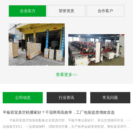
企业实力
荣誉资质
合作客户
查看更多>>
公司动态
行业资讯
常见问题
平板双室真空机哪家好？干湿两用高效率，工厂包装提质增效首选
平板双室真空包装机配备左右双真空腔，平板平整台面设计，双仓交替循环作业，一
边抽真空封口，一边摆放物料，消除等待空窗，生产效率远超单室机型。整机多采用不锈
钢机身，干湿物料通用，适用于熟食、生鲜、杂粮、五金元器件等产品真空封口。真空时