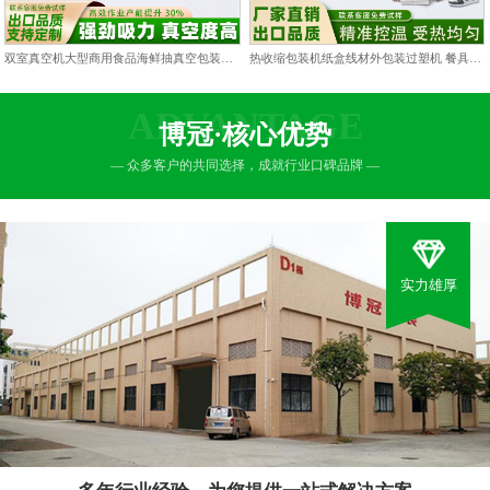
双室真空机大型商用食品海鲜抽真空包装机双仓凹槽熟食打包封口机
热收缩包装机纸盒线材外包装过塑机 餐具包膜塑封热缩膜热封机
ADVANTAGE
博冠·核心优势
— 众多客户的共同选择，成就行业口碑品牌 —
实力雄厚