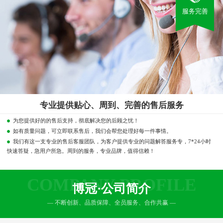
服务完善
专业提供贴心、周到、完善的售后服务
为您提供好的的售后支持，彻底解决您的后顾之忧！
如有质量问题，可立即联系售后，我们会帮您处理好每一件事情。
我们有这一支专业的售后客服团队，为客户提供专业的问题解答服务专，7*24小时
快速答疑，急用户所急。周到的服务，专业品牌，值得信赖！
COMPANY PROFILE
博冠·公司简介
— 不断创新、品质保障、全员服务、合作共赢 —