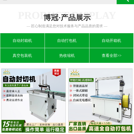
PRODUCT DISPLAY
博冠·产品展示
— 匠心制造满足您对技术服务与产品品质的需求 —
自动封箱机
自动打包机
自动开箱机
真空包装机
热收缩机
查看全部>>