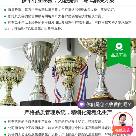
多年行业经验，为您提供一站式解决方案
海量备货，致力于中长期批量售货，年产量达40000余台设备，货源稳定。
依托其完善的销售和服务网络为广大客户提供包装技术解决方案。
拥有二十年以上经验的专业研发团队及制造生产管理团队，可以根据客户之需求快速
设计，样品制作及批量生产出货等服务。
品质可靠
你们是怎么收费的呢？
严格品质管理系统，精细化流程化生产
拥有优良的全自动化生产设备，生产的产品安全稳定、精准度高。
公司拥有专业工程师多名，能为产品应用提供个性方案及配套设施定制服务。
完善的工艺流程及先进的生产设备，严谨的生产跟踪及质量控制，严格的质量标准保