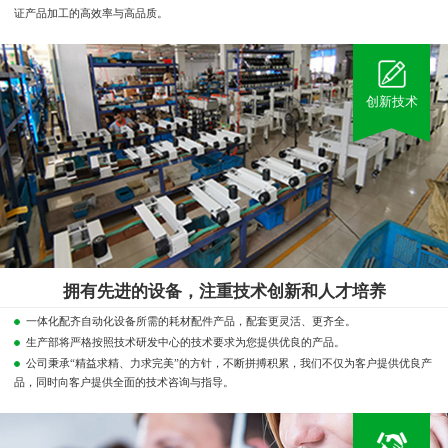
证产品加工的高效率与高品质。
创新技术
拥有先进的设备，注重技术创新和人才培养
一体化配齐自动化设备所需的耗材配件产品，配套更灵活、更齐全。
生产部将严格按照技术研发中心的技术要求为您提供优良的产品。
公司秉承“精益求精、力求完美”的方针，不断拼搏积累，我们不仅为客户提供优良产
品，同时向客户提供全面的技术咨询与指导。