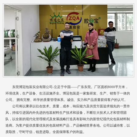
东莞博冠包装实业有限公司-立足于中国——广东东莞。厂区面积8000平方米，
环境优美，生产设备、生活设施齐全。博冠包装是一家集研发、生产、销售于一体的
公司。 拥有完整、科学的质量管理体系。诚信、实力和产品质量获得客户的认可。
公司将以秉承以往在技术。质量，成本，响应能力及供货方面追求领先的一贯作
风，持续引进国内外先进的包装材料生产技术和设备，不断壮大技术人才和管理团
队，以全新的现代化管理模式及发展战略打造具有影响力的新世纪现代化包装材料制
造商。为客户提供质量优良的包装材料产品，产品畅销世界各地。公司以诚待客，以
质取胜，守时守信，锐意进取。全面保障客户的利益。