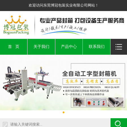
欢迎访问东莞博冠包装实业有限公司网站！
首 页
关于我们
产品中心
联系我们