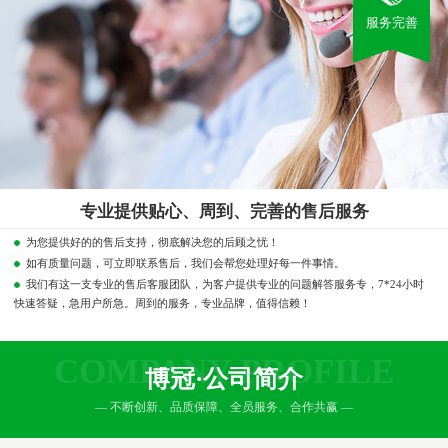
服务完善
专业提供贴心、周到、完善的售后服务
为您提供好的的售后支持，彻底解决您的后顾之忧！
如有质量问题，可立即联系售后，我们会帮您处理好每一件事情。
我们有这一支专业的售后客服团队，为客户提供专业的问题解答服务专，7*24小时
快速答疑，急用户所急。周到的服务，专业品牌，值得信赖！
COMPANY PROFILE
博冠·公司简介
— 不断创新、品质保障、全员服务、合作共赢 —