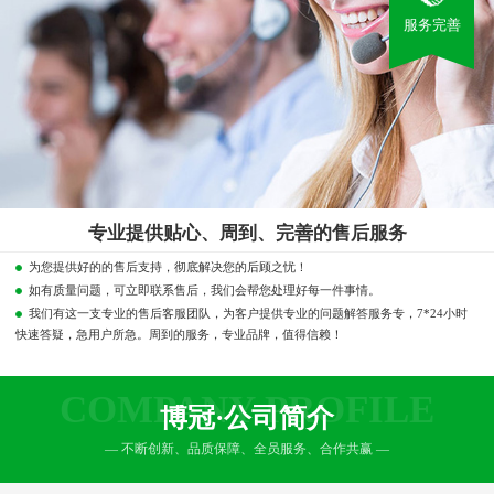
服务完善
专业提供贴心、周到、完善的售后服务
为您提供好的的售后支持，彻底解决您的后顾之忧！
如有质量问题，可立即联系售后，我们会帮您处理好每一件事情。
我们有这一支专业的售后客服团队，为客户提供专业的问题解答服务专，7*24小时
快速答疑，急用户所急。周到的服务，专业品牌，值得信赖！
COMPANY PROFILE
博冠·公司简介
— 不断创新、品质保障、全员服务、合作共赢 —