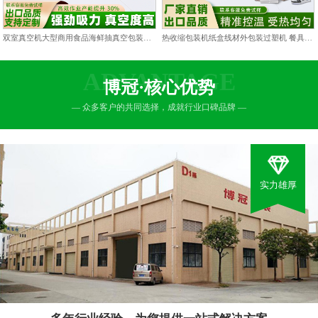
双室真空机大型商用食品海鲜抽真空包装机双仓凹槽熟食打包封口机
热收缩包装机纸盒线材外包装过塑机 餐具包膜塑封热缩膜热封机
ADVANTAGE
博冠·核心优势
— 众多客户的共同选择，成就行业口碑品牌 —
实力雄厚