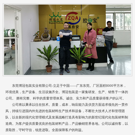
东莞博冠包装实业有限公司-立足于中国——广东东莞。厂区面积8000平方米，
环境优美，生产设备、生活设施齐全。博冠包装是一家集研发、生产、销售于一体的
公司。 拥有完整、科学的质量管理体系。诚信、实力和产品质量获得客户的认可。
公司将以秉承以往在技术。质量，成本，响应能力及供货方面追求领先的一贯作
风，持续引进国内外先进的包装材料生产技术和设备，不断壮大技术人才和管理团
队，以全新的现代化管理模式及发展战略打造具有影响力的新世纪现代化包装材料制
造商。为客户提供质量优良的包装材料产品，产品畅销世界各地。公司以诚待客，以
质取胜，守时守信，锐意进取。全面保障客户的利益。