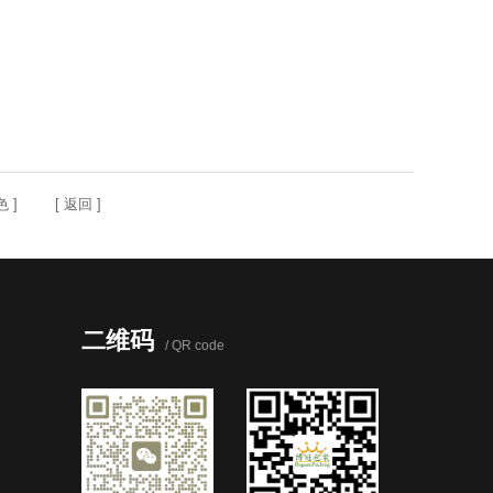
色
] [
返回
]
二维码
/ QR code