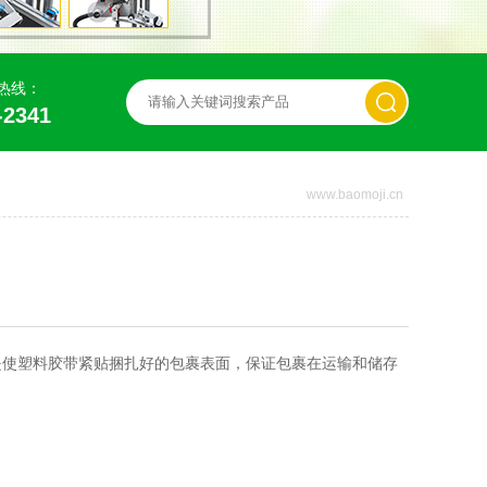
热线：
-2341
www.baomoji.cn
是使塑料胶带紧贴捆扎好的包裹表面，保证包裹在运输和储存