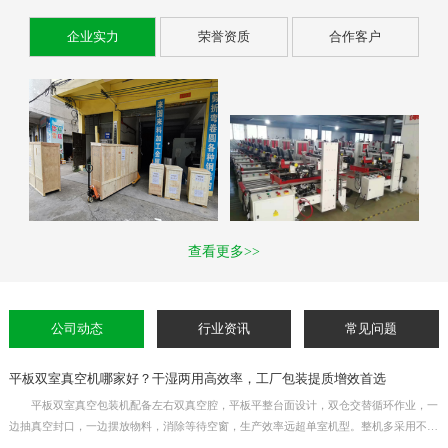
企业实力
荣誉资质
合作客户
查看更多>>
公司动态
行业资讯
常见问题
平板双室真空机哪家好？干湿两用高效率，工厂包装提质增效首选
平板双室真空包装机配备左右双真空腔，平板平整台面设计，双仓交替循环作业，一
边抽真空封口，一边摆放物料，消除等待空窗，生产效率远超单室机型。整机多采用不锈
钢机身，干湿物料通用，适用于熟食、生鲜、杂粮、五金元器件等产品真空封口。真空时