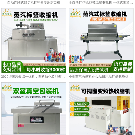
自动连续式封切机挂钩盒专用封口机
全自动打包机PP带纸箱捆扎机 一体式带道设计自动上带穿带
2020型蒸汽收缩一体机，塑料瓶化妆品椰子标签膜热收缩包装机
小型蒸汽收缩机化妆品日用品红酒瓶身标签热收缩包装机PET/PVC膜