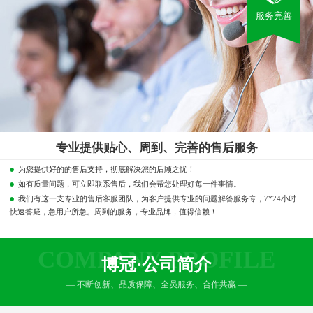
服务完善
专业提供贴心、周到、完善的售后服务
为您提供好的的售后支持，彻底解决您的后顾之忧！
如有质量问题，可立即联系售后，我们会帮您处理好每一件事情。
我们有这一支专业的售后客服团队，为客户提供专业的问题解答服务专，7*24小时
快速答疑，急用户所急。周到的服务，专业品牌，值得信赖！
COMPANY PROFILE
博冠·公司简介
— 不断创新、品质保障、全员服务、合作共赢 —