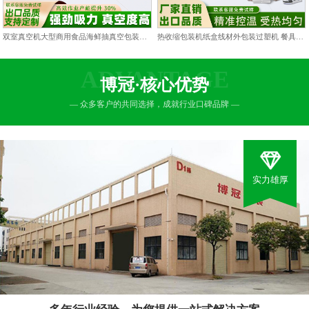
双室真空机大型商用食品海鲜抽真空包装机双仓凹槽熟食打包封口机
热收缩包装机纸盒线材外包装过塑机 餐具包膜塑封热缩膜热封机
ADVANTAGE
博冠·核心优势
— 众多客户的共同选择，成就行业口碑品牌 —
实力雄厚